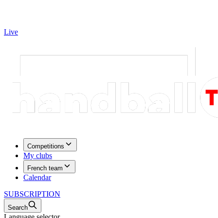
Live
Competitions
My clubs
French team
Calendar
SUBSCRIPTION
Search
Language selector