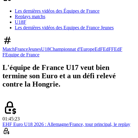
Les dernières vidéos des Équipes de France
Replays matchs
U18F
Les dernières vidéos des Equipes de France Jeunes
Match
France
Jeunes
U18
Championnat d'Europe
EdF
EdFF
EdF
F
Equipe de France
L'équipe de France U17 veut bien
termine son Euro et a un défi relevé
contre la Hongrie.
01:45:23
EHF Euro U18 2026 : Allemagne/France, tour principal, le replay