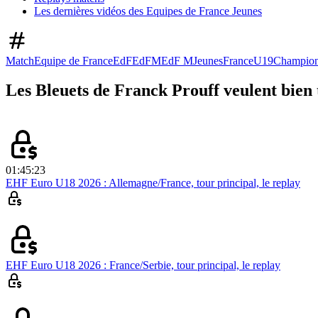
Les dernières vidéos des Equipes de France Jeunes
Match
Equipe de France
EdF
EdFM
EdF M
Jeunes
France
U19
Champion
Les Bleuets de Franck Prouff veulent bien 
01:45:23
EHF Euro U18 2026 : Allemagne/France, tour principal, le replay
EHF Euro U18 2026 : France/Serbie, tour principal, le replay