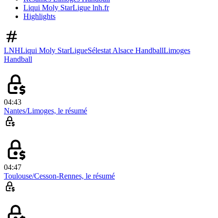
Liqui Moly StarLigue lnh.fr
Highlights
LNH
Liqui Moly StarLigue
Sélestat Alsace Handball
Limoges
Handball
04:43
Nantes/Limoges, le résumé
04:47
Toulouse/Cesson-Rennes, le résumé