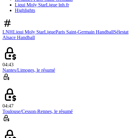
Liqui Moly StarLigue lnh.fr
Highlights
LNH
Liqui Moly StarLigue
Paris Saint-Germain Handball
Sélestat
Alsace Handball
04:43
Nantes/Limoges, le résumé
04:47
Toulouse/Cesson-Rennes, le résumé