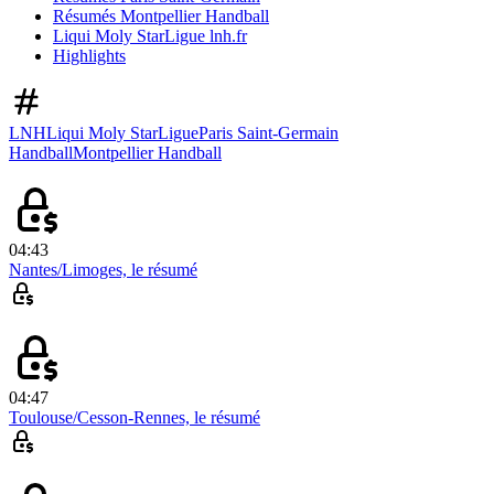
Résumés Montpellier Handball
Liqui Moly StarLigue lnh.fr
Highlights
LNH
Liqui Moly StarLigue
Paris Saint-Germain
Handball
Montpellier Handball
04:43
Nantes/Limoges, le résumé
04:47
Toulouse/Cesson-Rennes, le résumé