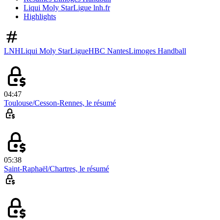
Liqui Moly StarLigue lnh.fr
Highlights
LNH
Liqui Moly StarLigue
HBC Nantes
Limoges Handball
04:47
Toulouse/Cesson-Rennes, le résumé
05:38
Saint-Raphaël/Chartres, le résumé