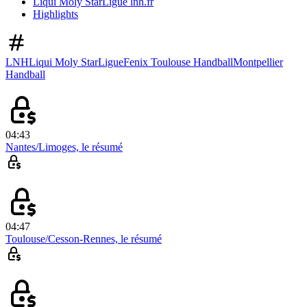
Liqui Moly StarLigue lnh.fr
Highlights
LNH
Liqui Moly StarLigue
Fenix Toulouse Handball
Montpellier
Handball
04:43
Nantes/Limoges, le résumé
04:47
Toulouse/Cesson-Rennes, le résumé