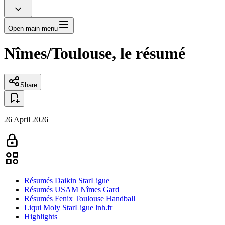
Open main menu
Nîmes/Toulouse, le résumé
Share
26 April 2026
Résumés Daikin StarLigue
Résumés USAM Nîmes Gard
Résumés Fenix Toulouse Handball
Liqui Moly StarLigue lnh.fr
Highlights