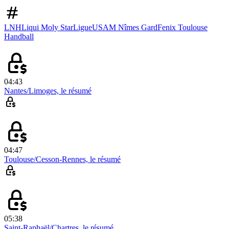
LNH
Liqui Moly StarLigue
USAM Nîmes Gard
Fenix Toulouse
Handball
04:43
Nantes/Limoges, le résumé
04:47
Toulouse/Cesson-Rennes, le résumé
05:38
Saint-Raphaël/Chartres, le résumé