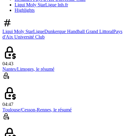
Liqui Moly StarLigue lnh.fr
Highlights
Liqui Moly StarLigue
Dunkerque Handball Grand Littoral
Pays
d'Aix Université Club
04:43
Nantes/Limoges, le résumé
04:47
Toulouse/Cesson-Rennes, le résumé