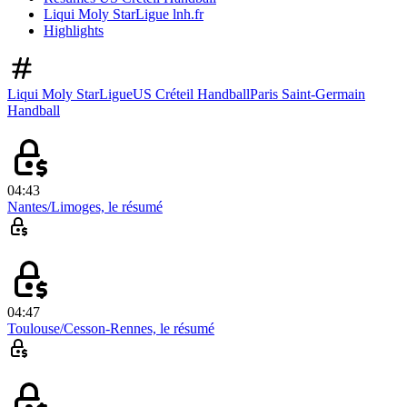
Liqui Moly StarLigue lnh.fr
Highlights
Liqui Moly StarLigue
US Créteil Handball
Paris Saint-Germain
Handball
04:43
Nantes/Limoges, le résumé
04:47
Toulouse/Cesson-Rennes, le résumé