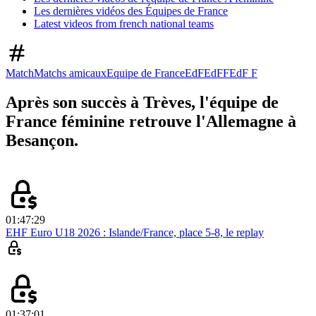
Les dernières vidéos des Équipes de France
Latest videos from french national teams
Match
Matchs amicaux
Equipe de France
EdF
EdFF
EdF F
Après son succès à Trèves, l'équipe de
France féminine retrouve l'Allemagne à
Besançon.
01:47:29
EHF Euro U18 2026 : Islande/France, place 5-8, le replay
01:37:01