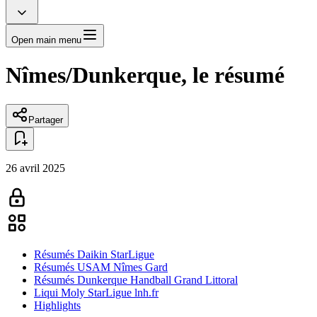
Open main menu
Nîmes/Dunkerque, le résumé
Partager
26 avril 2025
Résumés Daikin StarLigue
Résumés USAM Nîmes Gard
Résumés Dunkerque Handball Grand Littoral
Liqui Moly StarLigue lnh.fr
Highlights