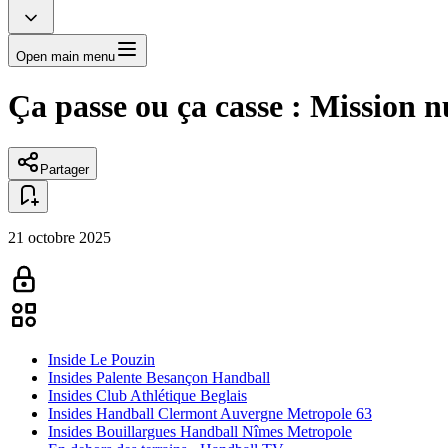
Open main menu
Ça passe ou ça casse : Mission 
Partager
21 octobre 2025
Inside Le Pouzin
Insides Palente Besançon Handball
Insides Club Athlétique Beglais
Insides Handball Clermont Auvergne Metropole 63
Insides Bouillargues Handball Nîmes Metropole