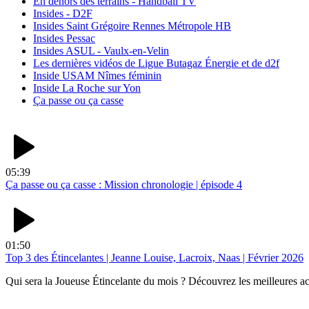
En dehors des terrains - Handball TV
Insides - D2F
Insides Saint Grégoire Rennes Métropole HB
Insides Pessac
Insides ASUL - Vaulx-en-Velin
Les dernières vidéos de Ligue Butagaz Énergie et de d2f
Inside USAM Nîmes féminin
Inside La Roche sur Yon
Ça passe ou ça casse
05:39
Ça passe ou ça casse : Mission chronologie | épisode 4
01:50
Top 3 des Étincelantes | Jeanne Louise, Lacroix, Naas | Février 2026
Qui sera la Joueuse Étincelante du mois ? Découvrez les meilleures a