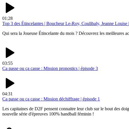
01:28
Top 3 des Étincelantes | Boucheur Le-Roy, Coulibaly, Jeanne Louise 
Qui sera la Joueuse Étincelante du mois ? Découvrez les meilleures a
03:55
Ça passe ou ça casse : Mission pronostics | épisode 3
04:31
Ça passe ou ça casse : Mission déchiffrage | épisode 1
Les capitaines de D2F pensent connaitre leur club sur le bout des doigt
nouvelle série d'épreuves 100% handball féminin !