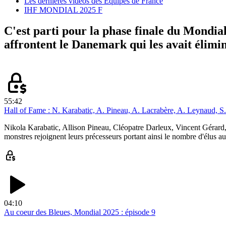
Les dernières vidéos des Équipes de France
IHF MONDIAL 2025 F
C'est parti pour la phase finale du Mondial 
affrontent le Danemark qui les avait élimin
55:42
Hall of Fame : N. Karabatic, A. Pineau, A. Lacrabère, A. Leynaud, 
Nikola Karabatic, Allison Pineau, Cléopatre Darleux, Vincent Gérard
monstres rejoignent leurs précesseurs portant ainsi le nombre d'élus au
04:10
Au coeur des Bleues, Mondial 2025 : épisode 9