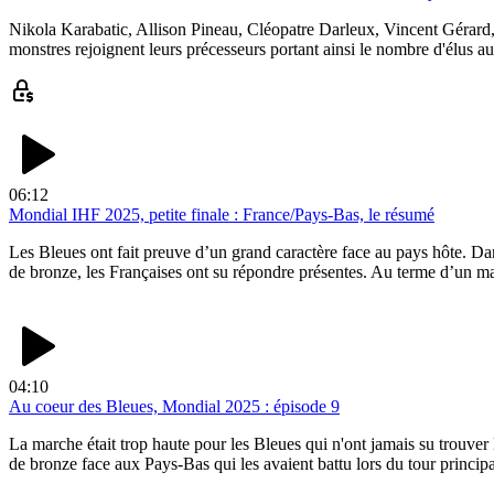
Nikola Karabatic, Allison Pineau, Cléopatre Darleux, Vincent Gérard
monstres rejoignent leurs précesseurs portant ainsi le nombre d'élus au
06:12
Mondial IHF 2025, petite finale : France/Pays-Bas, le résumé
Les Bleues ont fait preuve d’un grand caractère face au pays hôte. Dan
de bronze, les Françaises ont su répondre présentes. Au terme d’un m
04:10
Au coeur des Bleues, Mondial 2025 : épisode 9
La marche était trop haute pour les Bleues qui n'ont jamais su trouver 
de bronze face aux Pays-Bas qui les avaient battu lors du tour principa