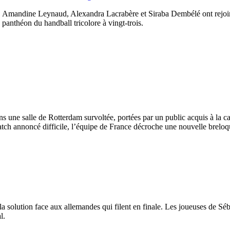
, Amandine Leynaud, Alexandra Lacrabère et Siraba Dembélé ont rejoin
 panthéon du handball tricolore à vingt-trois.
s une salle de Rotterdam survoltée, portées par un public acquis à la c
atch annoncé difficile, l’équipe de France décroche une nouvelle brelo
la solution face aux allemandes qui filent en finale. Les joueuses de Séb
l.