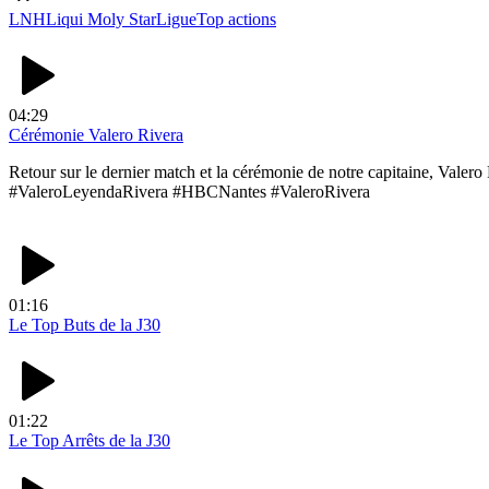
LNH
Liqui Moly StarLigue
Top actions
04:29
Cérémonie Valero Rivera
Retour sur le dernier match et la cérémonie de notre capitaine, Val
#ValeroLeyendaRivera #HBCNantes #ValeroRivera
01:16
Le Top Buts de la J30
01:22
Le Top Arrêts de la J30