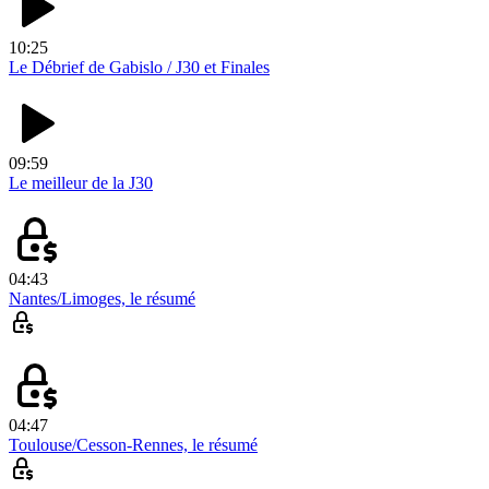
10:25
Le Débrief de Gabislo / J30 et Finales
09:59
Le meilleur de la J30
04:43
Nantes/Limoges, le résumé
04:47
Toulouse/Cesson-Rennes, le résumé