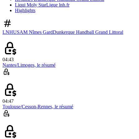
Liqui Moly StarLigue lnh.fr
Highlights
LNH
USAM Nîmes Gard
Dunkerque Handball Grand Littoral
04:43
Nantes/Limoges, le résumé
04:47
Toulouse/Cesson-Rennes, le résumé