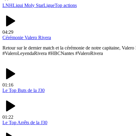
LNH
Liqui Moly StarLigue
Top actions
04:29
Cérémonie Valero Rivera
Retour sur le dernier match et la cérémonie de notre capitaine, Val
#ValeroLeyendaRivera #HBCNantes #ValeroRivera
01:16
Le Top Buts de la J30
01:22
Le Top Arrêts de la J30