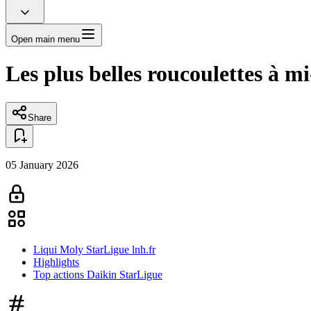
Open main menu
Les plus belles roucoulettes à mi
Share
05 January 2026
Liqui Moly StarLigue lnh.fr
Highlights
Top actions Daikin StarLigue