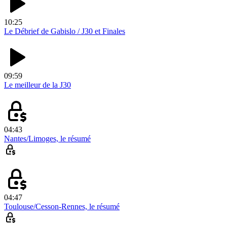
10:25
Le Débrief de Gabislo / J30 et Finales
09:59
Le meilleur de la J30
04:43
Nantes/Limoges, le résumé
04:47
Toulouse/Cesson-Rennes, le résumé