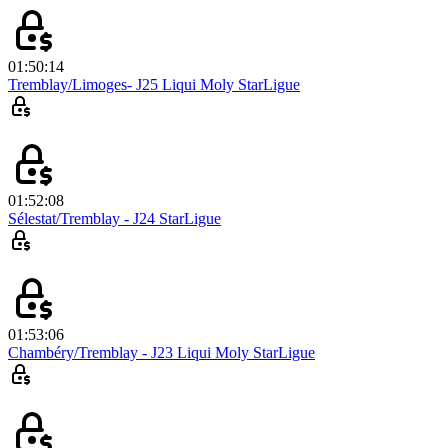
01:50:14
Tremblay/Limoges- J25 Liqui Moly StarLigue
01:52:08
Sélestat/Tremblay - J24 StarLigue
01:53:06
Chambéry/Tremblay - J23 Liqui Moly StarLigue