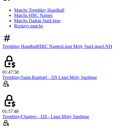
Matchs Tremblay Handball
Matchs HBC Nantes
Matchs Daikin StarLigue
Replays matchs
Tremblay Handball
HBC Nantes
Liqui Moly StarLigue
LNH
01:47:58
Tremblay/Saint-Raphaël - J29 Liqui Moly Starligue
01:57:48
Tremblay/Chartres - J28 - Liqui Moly Starligue