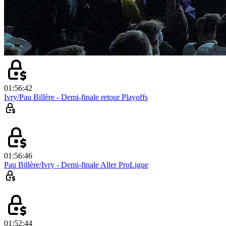
01:56:42
Ivry/Pau Billère - Demi-finale retour Playoffs
01:56:46
Pau Billère/Ivry - Demi-finale Aller ProLigue
01:52:44