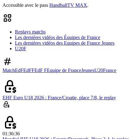
Accessible avec le pass
HandballTV MAX
.
Replays matchs
Les dernières vidéos des Équipes de France
Les dernières vidéos des Equipes de France Jeunes
U20F
Match
EdF
EdFF
EdF F
Equipe de France
Jeunes
U20
France
EHF Euro U18 2026 : France/Croatie, place 7/8, le replay
01:36:36