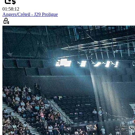
01:58:12
Angers/Créteil - J29 Proligue