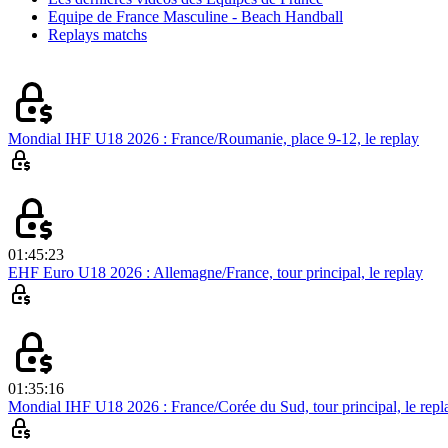
Equipe de France Masculine - Beach Handball
Replays matchs
Mondial IHF U18 2026 : France/Roumanie, place 9-12, le replay
01:45:23
EHF Euro U18 2026 : Allemagne/France, tour principal, le replay
01:35:16
Mondial IHF U18 2026 : France/Corée du Sud, tour principal, le repl