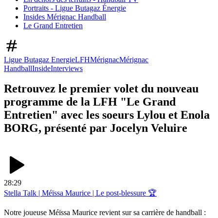
Portraits - Ligue Butagaz Énergie
Insides Mérignac Handball
Le Grand Entretien
Ligue Butagaz Energie
LFH
Mérignac
Mérignac
Handball
Inside
Interviews
Retrouvez le premier volet du nouveau
programme de la LFH "Le Grand
Entretien" avec les soeurs Lylou et Enola
BORG, présenté par Jocelyn Veluire
28:29
Stella Talk | Méïssa Maurice | Le post-blessure 🏆
Notre joueuse Méïssa Maurice revient sur sa carrière de handball :