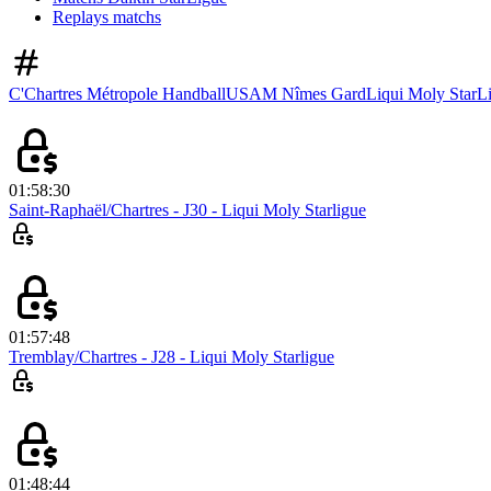
Replays matchs
C'Chartres Métropole Handball
USAM Nîmes Gard
Liqui Moly StarL
01:58:30
Saint-Raphaël/Chartres - J30 - Liqui Moly Starligue
01:57:48
Tremblay/Chartres - J28 - Liqui Moly Starligue
01:48:44