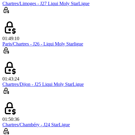
Chartres/Limoges - J27 Liqui Moly StarLigue
01:49:10
Paris/Chartres - J26 - Liqui Moly Starligue
01:43:24
Chartres/Dijon - J25 Liqui Moly StarLigue
01:50:36
Chartres/Chambéry - J24 StarLigue