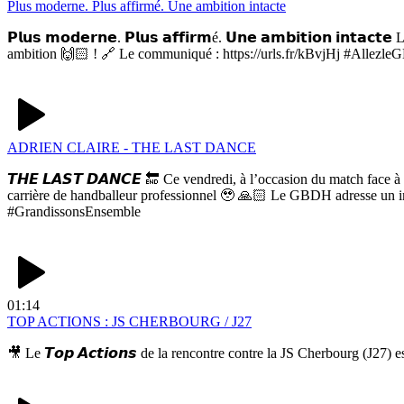
Plus moderne. Plus affirmé. Une ambition intacte
𝗣𝗹𝘂𝘀 𝗺𝗼𝗱𝗲𝗿𝗻𝗲. 𝗣𝗹𝘂𝘀 𝗮𝗳𝗳𝗶𝗿𝗺é. 𝗨𝗻𝗲 𝗮𝗺𝗯𝗶𝘁𝗶𝗼𝗻 𝗶𝗻
ambition 🙌🏻 ! 🔗 Le communiqué : https://urls.fr/kBvjHj #Allez
ADRIEN CLAIRE - THE LAST DANCE
𝙏𝙃𝙀 𝙇𝘼𝙎𝙏 𝘿𝘼𝙉𝘾𝙀 🔚 Ce vendredi, à l’occasion du match face
carrière de handballeur professionnel 🥹 🙏🏻 Le GBDH adresse un i
#GrandissonsEnsemble
01:14
TOP ACTIONS : JS CHERBOURG / J27
🎥 Le 𝙏𝙤𝙥 𝘼𝙘𝙩𝙞𝙤𝙣𝙨 de la rencontre contre la JS Cherbourg (J