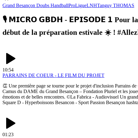
Grand Besançon Doubs Handball
ProLigue
LNH
Tanguy THOMAS
🎙 𝗠𝗜𝗖𝗥𝗢 𝗚𝗕𝗗𝗛 - 𝗘𝗣𝗜𝗦𝗢𝗗𝗘 𝟭 Po
début de la préparation estivale ☀ ! #A
10:54
PARRAINS DE COEUR - LE FILM DU PROJET
👏 Une première page se tourne pour le projet d'inclusion Parrains de C
Camus du DAME du Grand Besançon – Fondation Pluriel et les joueurs 
émotions et de belles rencontres. ©️La Fabrica - Audiovisuel Un g
Square D - Hyperboissons Besancon - Sport Passion Besançon hash
01:23