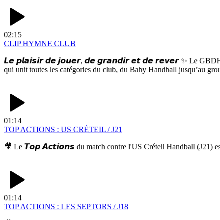
02:15
CLIP HYMNE CLUB
𝙇𝙚 𝙥𝙡𝙖𝙞𝙨𝙞𝙧 𝙙𝙚 𝙟𝙤𝙪𝙚𝙧, 𝙙𝙚 𝙜𝙧𝙖𝙣𝙙𝙞𝙧 𝙚𝙩 𝙙𝙚 𝙧𝙚𝙫𝙚
qui unit toutes les catégories du club, du Baby Handball jusqu’au
01:14
TOP ACTIONS : US CRÉTEIL / J21
🎥 Le 𝙏𝙤𝙥 𝘼𝙘𝙩𝙞𝙤𝙣𝙨 du match contre l'US Créteil Handball (J
01:14
TOP ACTIONS : LES SEPTORS / J18