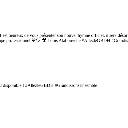
𝙧 ✨ Le GBDH est heureux de vous présenter son nouvel hymne officiel, il sera
 groupe professionnel 💙🤍 🎥 Louis Alabouvette #AllezleGBDH #Grand
21) est disponible ! #AllezleGBDH #GrandissonsEnsemble