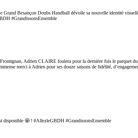
𝘁𝗮𝗰𝘁𝗲 Le Grand Besançon Doubs Handball dévoile sa nouvelle identité visue
leGBDH #GrandissonsEnsemble
 à Frontignan, Adrien CLAIRE foulera pour la dernière fois le parquet d
mmense merci à Adrien pour ses douze saisons de fidélité, d’engagem
27) est disponible 🤩 ! #AllezleGBDH #GrandissonsEnsemble