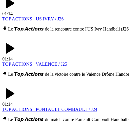
01:14
TOP ACTIONS : US IVRY / J26
🎥 Le 𝙏𝙤𝙥 𝘼𝙘𝙩𝙞𝙤𝙣𝙨 de la rencontre contre l'US Ivry Handball
01:14
TOP ACTIONS : VALENCE / J25
🎥 Le 𝙏𝙤𝙥 𝘼𝙘𝙩𝙞𝙤𝙣𝙨 de la victoire contre le Valence Drôme H
01:14
TOP ACTIONS : PONTAULT-COMBAULT / J24
🎥 Le 𝙏𝙤𝙥 𝘼𝙘𝙩𝙞𝙤𝙣𝙨 du match contre Pontault-Combault Handb