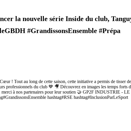
ur lancer la nouvelle série Inside du club, Ta
llezleGBDH #GrandissonsEnsemble #Prépa
œur ! Tout au long de cette saison, cette initiative a permis de tisser de
professionnels du club 💙 🎥 Découvrez en images les temps forts de ce
rand merci à nos partenaires pour leur soutien 🤝 GP2F INDUSTRIE -
tag#GrandissonsEnsemble hashtag#RSE hashtag#InclusionParLeSport