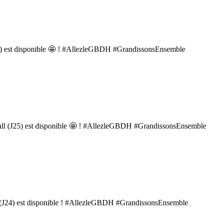
 (J26) est disponible 🤩 ! #AllezleGBDH #GrandissonsEnsemble
andball (J25) est disponible 🤩 ! #AllezleGBDH #GrandissonsEnsemble
all (J24) est disponible ! #AllezleGBDH #GrandissonsEnsemble