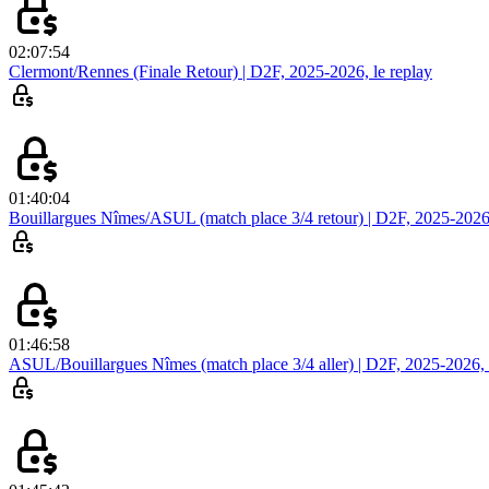
02:07:54
Clermont/Rennes (Finale Retour) | D2F, 2025-2026, le replay
01:40:04
Bouillargues Nîmes/ASUL (match place 3/4 retour) | D2F, 2025-2026,
01:46:58
ASUL/Bouillargues Nîmes (match place 3/4 aller) | D2F, 2025-2026, 