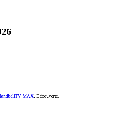
026
HandballTV MAX
,
Découverte.