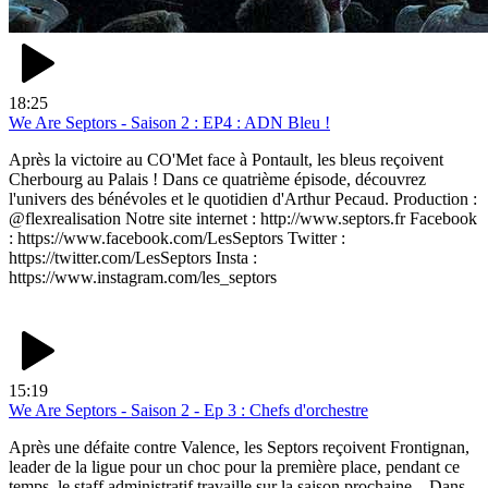
18:25
We Are Septors - Saison 2 : EP4 : ADN Bleu !
Après la victoire au CO'Met face à Pontault, les bleus reçoivent
Cherbourg au Palais ! Dans ce quatrième épisode, découvrez
l'univers des bénévoles et le quotidien d'Arthur Pecaud. Production :
@flexrealisation Notre site internet : http://www.septors.fr Facebook
: https://www.facebook.com/LesSeptors Twitter :
https://twitter.com/LesSeptors Insta :
https://www.instagram.com/les_septors
15:19
We Are Septors - Saison 2 - Ep 3 : Chefs d'orchestre
Après une défaite contre Valence, les Septors reçoivent Frontignan,
leader de la ligue pour un choc pour la première place, pendant ce
temps, le staff administratif travaille sur la saison prochaine... Dans