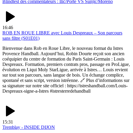
Blindtest des commentateurs : Ilić/Porte VS Sunjic/Moreno
16:46
ROB EN ROUE LIBRE avec Louis Despreaux – Son parcours
sans filtre (S01E01)
Bienvenue dans Rob en Roue Libre, le nouveau format du Istres
Provence Handball. Aujourd’hui, Robin Dourte reçoit son ancien
coéquipier du centre de formation du Paris Saint-Germain : Louis
Despreaux. Formation, premiers contrats pros, passage en ProLigue,
évolution en Liqui Moly StarLigue, arrivée à Istres… Louis revient
sur tout son parcours, sans langue de bois. Un échange complice,
spontané et sans script, version istréenne. 🔗 Plus d’informations sur
sa signature sur notre site officiel : https://istreshandball.com/Louis-
Despreaux-signe-a-Istres #istresterredehandball
15:31
Tremblay - INSIDE DIJON