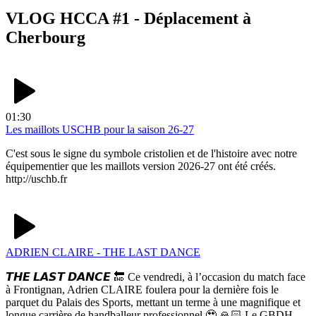
VLOG HCCA #1 - Déplacement à
Cherbourg
01:30
Les maillots USCHB pour la saison 26-27
C'est sous le signe du symbole cristolien et de l'histoire avec notre
équipementier que les maillots version 2026-27 ont été créés.
http://uschb.fr
ADRIEN CLAIRE - THE LAST DANCE
𝙏𝙃𝙀 𝙇𝘼𝙎𝙏 𝘿𝘼𝙉𝘾𝙀 🔚 Ce vendredi, à l’occasion du match face
à Frontignan, Adrien CLAIRE foulera pour la dernière fois le
parquet du Palais des Sports, mettant un terme à une magnifique et
longue carrière de handballeur professionnel 🥹 🙏🏻 Le GBDH