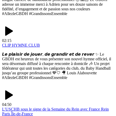
adresse un immense merci à Adrien pour ses douze saisons de
fidélité, d’engagement et de passion sous nos couleurs
#AllezleGBDH #GrandissonsEnsemble
02:15
CLIP HYMNE CLUB
𝙇𝙚 𝙥𝙡𝙖𝙞𝙨𝙞𝙧 𝙙𝙚 𝙟𝙤𝙪𝙚𝙧, 𝙙𝙚 𝙜𝙧𝙖𝙣𝙙𝙞𝙧 𝙚𝙩 𝙙𝙚 𝙧𝙚𝙫𝙚𝙧 ✨ Le
GBDH est heureux de vous présenter son nouvel hymne officiel, il
sera désormais diffusé à chaque rencontre à domicile 🎶 Un projet
fédérateur qui unit toutes les catégories du club, du Baby Handball
jusqu’au groupe professionnel 💙🤍 🎥 Louis Alabouvette
#AllezleGBDH #GrandissonsEnsemble
04:50
L'USCHB sous le signe de la Semaine du Rein avec France Rein
Paris Île-de-France