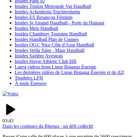
Insides Paris 92
Insides Toulon Metropole Var Handball
Insides Achenheim Truchtersheim
Insides ES Besançon Féminin
Insides St Amand Handball - Porte du Hainaut
Insides Metz Handball
Insides Chambray Touraine Handball
Insides Handball Plan de Cuques
Insides OGC Nice Côte d'Azur Handball
Insides Stella Saint - Maur Handball
Insides Sambre Avesnois
Insides Havre Athletic Club HB
Latest videos from Ligue Butagaz Énergie
Les dernières vidéos de Ligue Butagaz Énergie et de d2f
Trophées LFH
À toute Épreuve
03:43
Dans les coulisses du Rhenus : un défi collectif
Passer d’une salle de 600 places à une enceinte de 5600 spectateurs