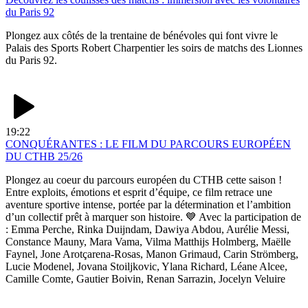
du Paris 92
Plongez aux côtés de la trentaine de bénévoles qui font vivre le
Palais des Sports Robert Charpentier les soirs de matchs des Lionnes
du Paris 92.
19:22
CONQUÉRANTES : LE FILM DU PARCOURS EUROPÉEN
DU CTHB 25/26
Plongez au coeur du parcours européen du CTHB cette saison !
Entre exploits, émotions et esprit d’équipe, ce film retrace une
aventure sportive intense, portée par la détermination et l’ambition
d’un collectif prêt à marquer son histoire. 💙 Avec la participation de
: Emma Perche, Rinka Duijndam, Dawiya Abdou, Aurélie Messi,
Constance Mauny, Mara Vama, Vilma Matthijs Holmberg, Maëlle
Faynel, Jone Arotçarena-Rosas, Manon Grimaud, Carin Strömberg,
Lucie Modenel, Jovana Stoiljkovic, Ylana Richard, Léane Alcee,
Camille Comte, Gautier Boivin, Renan Sarrazin, Jocelyn Veluire