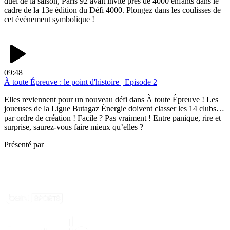
duel de la saison, Paris 92 avait invité près de 4000 enfants dans le
cadre de la 13e édition du Défi 4000. Plongez dans les coulisses de
cet évènement symbolique !
09:48
À toute Épreuve : le point d'histoire | Episode 2
Elles reviennent pour un nouveau défi dans À toute Épreuve ! Les
joueuses de la Ligue Butagaz Énergie doivent classer les 14 clubs…
par ordre de création ! Facile ? Pas vraiment ! Entre panique, rire et
surprise, saurez-vous faire mieux qu’elles ?
Présenté par