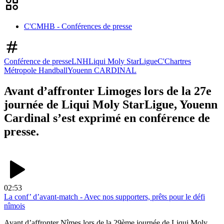
C'CMHB - Conférences de presse
Conférence de presse
LNH
Liqui Moly StarLigue
C'Chartres
Métropole Handball
Youenn CARDINAL
Avant d’affronter Limoges lors de la 27e
journée de Liqui Moly StarLigue, Youenn
Cardinal s’est exprimé en conférence de
presse.
02:53
La conf’ d’avant-match - Avec nos supporters, prêts pour le défi
nîmois
Avant d’affronter Nîmes lors de la 29ème journée de Liqui Moly