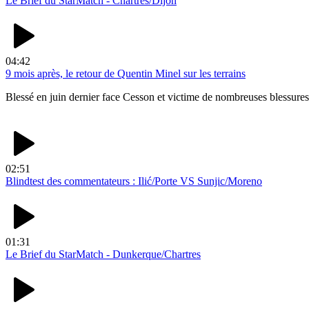
Le Brief du StarMatch - Chartres/Dijon
04:42
9 mois après, le retour de Quentin Minel sur les terrains
Blessé en juin dernier face Cesson et victime de nombreuses blessures, Q
02:51
Blindtest des commentateurs : Ilić/Porte VS Sunjic/Moreno
01:31
Le Brief du StarMatch - Dunkerque/Chartres