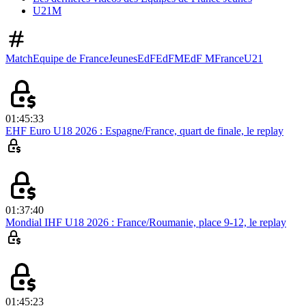
U21M
Match
Equipe de France
Jeunes
EdF
EdFM
EdF M
France
U21
01:45:33
EHF Euro U18 2026 : Espagne/France, quart de finale, le replay
01:37:40
Mondial IHF U18 2026 : France/Roumanie, place 9-12, le replay
01:45:23