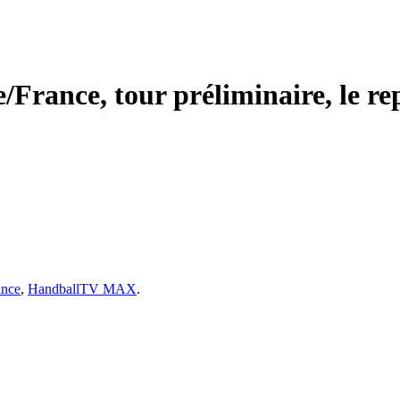
France, tour préliminaire, le re
ance
,
HandballTV MAX
.