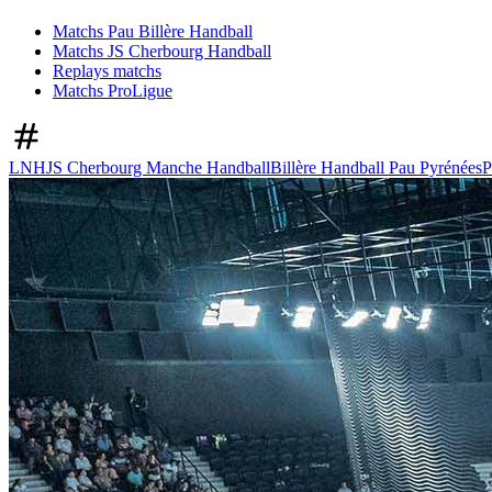
Matchs Pau Billère Handball
Matchs JS Cherbourg Handball
Replays matchs
Matchs ProLigue
LNH
JS Cherbourg Manche Handball
Billère Handball Pau Pyrénées
P