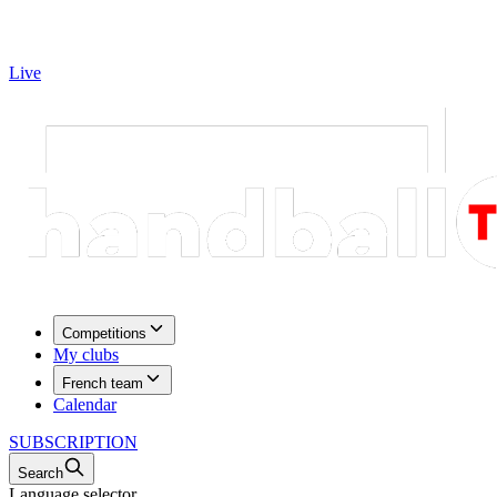
Live
Competitions
My clubs
French team
Calendar
SUBSCRIPTION
Search
Language selector