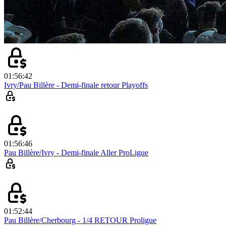
01:56:42
Ivry/Pau Billère - Demi-finale retour Playoffs
01:56:46
Pau Billère/Ivry - Demi-finale Aller ProLigue
01:52:44
Pau Billère/Cherbourg - 1/4 RETOUR Proligue