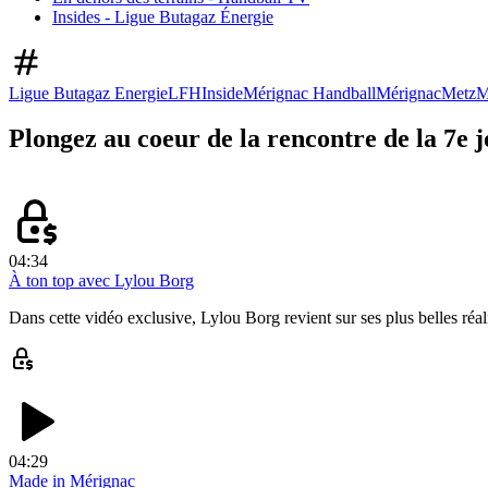
Insides - Ligue Butagaz Énergie
Ligue Butagaz Energie
LFH
Inside
Mérignac Handball
Mérignac
Metz
M
Plongez au coeur de la rencontre de la 7e
04:34
À ton top avec Lylou Borg
Dans cette vidéo exclusive, Lylou Borg revient sur ses plus belles réa
04:29
Made in Mérignac