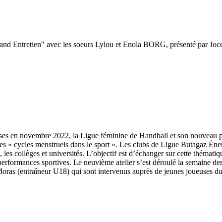
d Entretien" avec les soeurs Lylou et Enola BORG, présenté par Joce
uses en novembre 2022, la Ligue féminine de Handball et son nouveau par
 des « cycles menstruels dans le sport ». Les clubs de Ligue Butagaz Énerg
 les collèges et universités. L’objectif est d’échanger sur cette thémati
s performances sportives. Le neuvième atelier s’est déroulé la semaine 
 Moras (entraîneur U18) qui sont intervenus auprès de jeunes joueuses