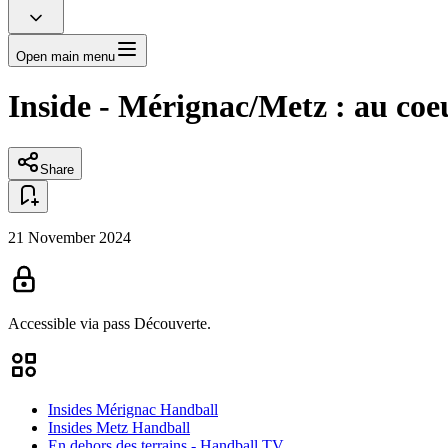
Open main menu
Inside - Mérignac/Metz : au co
Share
21 November 2024
Accessible via pass
Découverte.
Insides Mérignac Handball
Insides Metz Handball
En dehors des terrains - Handball TV