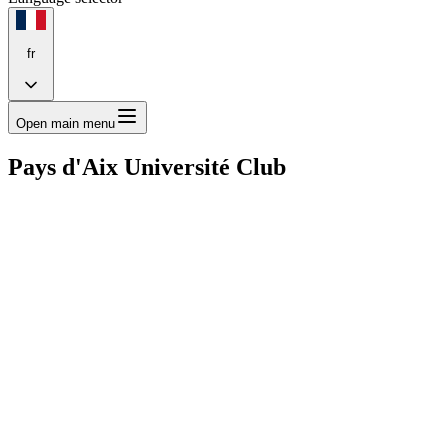
fr
Open main menu
Pays d'Aix Université Club
Inside
Voir plus
À la découverte de...
Voir plus
Résumé