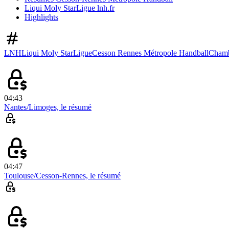
Liqui Moly StarLigue lnh.fr
Highlights
LNH
Liqui Moly StarLigue
Cesson Rennes Métropole Handball
Chamb
04:43
Nantes/Limoges, le résumé
04:47
Toulouse/Cesson-Rennes, le résumé