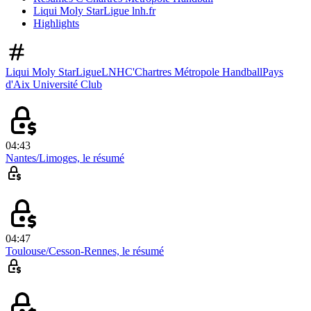
Liqui Moly StarLigue lnh.fr
Highlights
Liqui Moly StarLigue
LNH
C'Chartres Métropole Handball
Pays
d'Aix Université Club
04:43
Nantes/Limoges, le résumé
04:47
Toulouse/Cesson-Rennes, le résumé