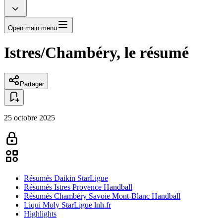
Open main menu
Istres/Chambéry, le résumé
Partager
25 octobre 2025
Résumés Daikin StarLigue
Résumés Istres Provence Handball
Résumés Chambéry Savoie Mont-Blanc Handball
Liqui Moly StarLigue lnh.fr
Highlights