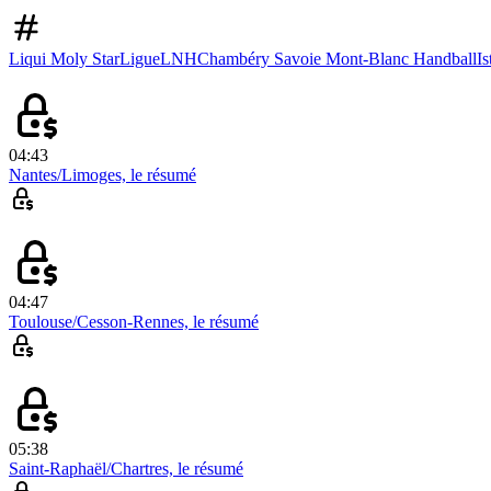
Liqui Moly StarLigue
LNH
Chambéry Savoie Mont-Blanc Handball
I
04:43
Nantes/Limoges, le résumé
04:47
Toulouse/Cesson-Rennes, le résumé
05:38
Saint-Raphaël/Chartres, le résumé