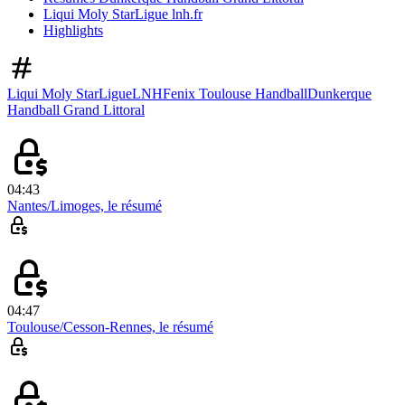
Liqui Moly StarLigue lnh.fr
Highlights
Liqui Moly StarLigue
LNH
Fenix Toulouse Handball
Dunkerque
Handball Grand Littoral
04:43
Nantes/Limoges, le résumé
04:47
Toulouse/Cesson-Rennes, le résumé