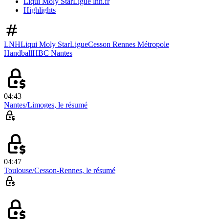
Liqui Moly StarLigue lnh.fr
Highlights
LNH
Liqui Moly StarLigue
Cesson Rennes Métropole
Handball
HBC Nantes
04:43
Nantes/Limoges, le résumé
04:47
Toulouse/Cesson-Rennes, le résumé