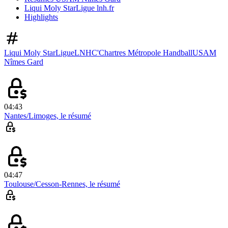
Liqui Moly StarLigue lnh.fr
Highlights
Liqui Moly StarLigue
LNH
C'Chartres Métropole Handball
USAM
Nîmes Gard
04:43
Nantes/Limoges, le résumé
04:47
Toulouse/Cesson-Rennes, le résumé